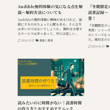
Audible無料体験の気になる点を解
『冬期限定
説～解約方法についても
読書記録～
算！
Audibleの無料体験に興味があるけれど、登
録にするのはちょっと心配もある。そんな方
『冬期限定ボ
は多いのではないでしょうか。 無料を主張す
市民〉シリー
るサービスは多々あって、中には怪しい...
のシリーズも
た。高校生の小
2024-11-27
選書と環境
2024-11-27
読みたいのに時間がない！読書時間
の作り方とおすすめテクニック