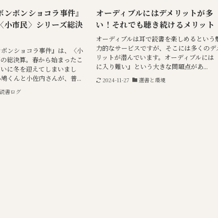
ボンボンショコラ事件』
オーディブルにはデメリットが多
〈小市民〉シリーズ総決
い！それでも聴き続けるメリット
オーディブルは耳で読書を楽しめるという
力的なサービスですが、そこには多くのデ
ンボンショコラ事件』は、〈小
リットが潜んでいます。オーディブルには
ズの総決算。春から始まったこ
に入り難い』という大きな問題点があ...
ついに冬を迎えてしまいまし
鳩くんと小佐内さんが、普...
2024-11-27
選書と環境
読書ログ