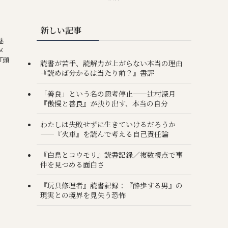
新しい記事
魅
メ
『頭
読書が苦手、読解力が上がらない本当の理由
――『読めば分かるは当たり前？』書評
「善良」という名の思考停止——辻村深月
『傲慢と善良』が抉り出す、本当の自分
わたしは失敗せずに生きていけるだろうか
——『火車』を読んで考える自己責任論
『白鳥とコウモリ』読書記録／複数視点で事
件を見つめる面白さ
『玩具修理者』読書記録：『酔歩する男』の
現実との境界を見失う恐怖