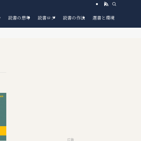
読書の思考
読書ログ
読書の作法
選書と環境
広告