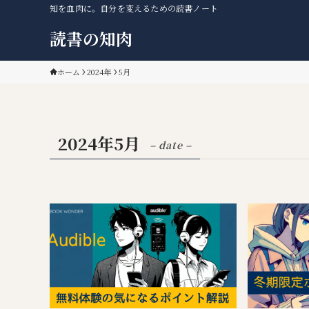
知を血肉に。自分を変えるための読書ノート
読書の知肉
ホーム
2024年
5月
2024年5月
– date –