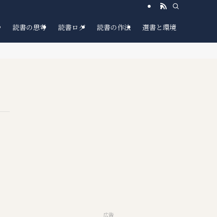
読書の思考
読書ログ
読書の作法
選書と環境
広告