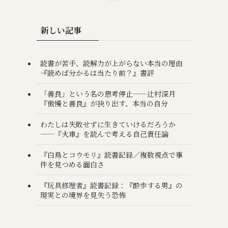
新しい記事
読書が苦手、読解力が上がらない本当の理由
――『読めば分かるは当たり前？』書評
「善良」という名の思考停止——辻村深月
『傲慢と善良』が抉り出す、本当の自分
わたしは失敗せずに生きていけるだろうか
——『火車』を読んで考える自己責任論
『白鳥とコウモリ』読書記録／複数視点で事
件を見つめる面白さ
『玩具修理者』読書記録：『酔歩する男』の
現実との境界を見失う恐怖