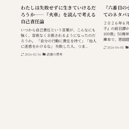
わたしは失敗せずに生きていけるだ
『六番目の
ろうか——『火車』を読んで考える
てのネタバ
自己責任論
２０２６年６
子』の前日譚
いつから自己責任という言葉が、こんなにも
100冊」50
強く、容赦なく主張されるようになったのだ
庫本で、恩田陸
ろうか。 「自分の行動に責任を持て」「他人
に迷惑をかけるな」 失敗した人、つま...
2026-06-05
2026-02-16
読書の思考