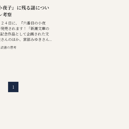
小夜子』に残る謎につい
レ考察
月２４日に、『六番目の小夜
が発売されます！「新潮文庫の
周年記念作品として企画された文
さんのほか、宮部みゆきさん...
読書の思考
1