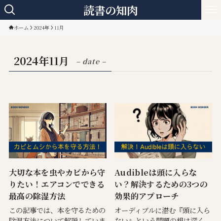
読書の知肉
ホーム
2024年
11月
2024年11月
– date –
大切な本を虫やカビから守
Audibleは頭に入らな
りたい！エアコンでできる
い？解決するための3つの
最高の除湿方法
効果的アプローチ
この記事では、本を守るための
オーディブルに潜む『頭に入ら
除湿方法について解説していま
ない』という問題の根は深く、