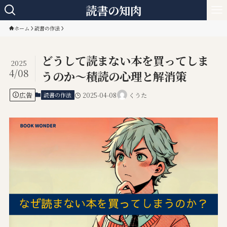
読書の知肉
ホーム
読書の作法
どうして読まない本を買ってしま
2025
4/08
うのか～積読の心理と解消策
広告
読書の作法
2025-04-08
くうた